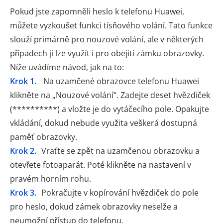
Pokud jste zapomněli heslo k telefonu Huawei,
můžete vyzkoušet funkci tísňového volání. Tato funkce
slouží primárně pro nouzové volání, ale v některých
případech ji lze využít i pro obejití zámku obrazovky.
Níže uvádíme návod, jak na to:
Krok 1.
Na uzamčené obrazovce telefonu Huawei
klikněte na „Nouzové volání“. Zadejte deset hvězdiček
(**********) a vložte je do vytáčecího pole. Opakujte
vkládání, dokud nebude využita veškerá dostupná
paměť obrazovky.
Krok 2.
Vraťte se zpět na uzamčenou obrazovku a
otevřete fotoaparát. Poté klikněte na nastavení v
pravém horním rohu.
Krok 3.
Pokračujte v kopírování hvězdiček do pole
pro heslo, dokud zámek obrazovky neselže a
neumožní přístup do telefonu.