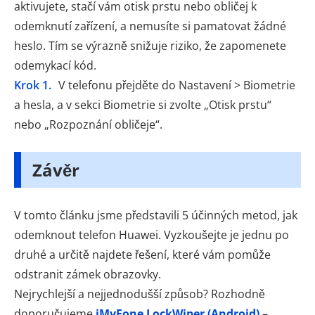
aktivujete, stačí vám otisk prstu nebo obličej k
odemknutí zařízení, a nemusíte si pamatovat žádné
heslo. Tím se výrazně snižuje riziko, že zapomenete
odemykací kód.
Krok 1.
V telefonu přejděte do Nastavení > Biometrie
a hesla, a v sekci Biometrie si zvolte „Otisk prstu“
nebo „Rozpoznání obličeje“.
Závěr
V tomto článku jsme představili 5 účinných metod, jak
odemknout telefon Huawei. Vyzkoušejte je jednu po
druhé a určitě najdete řešení, které vám pomůže
odstranit zámek obrazovky.
Nejrychlejší a nejjednodušší způsob? Rozhodně
doporučujeme
iMyFone LockWiper (Android)
–