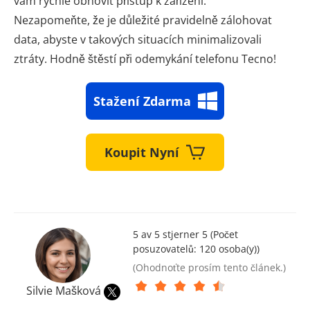
vám rychle obnovit přístup k zařízení.
Nezapomeňte, že je důležité pravidelně zálohovat
data, abyste v takových situacích minimalizovali
ztráty. Hodně štěstí při odemykání telefonu Tecno!
Stažení Zdarma
Koupit Nyní
5 av 5 stjerner 5 (Počet
posuzovatelů:
120
osoba(y))
(Ohodnoťte prosím tento článek.)
Silvie Mašková