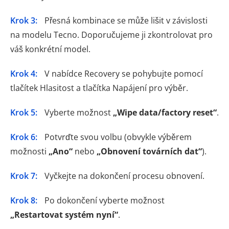
Krok 3:
Přesná kombinace se může lišit v závislosti
na modelu Tecno. Doporučujeme ji zkontrolovat pro
váš konkrétní model.
Krok 4:
V nabídce Recovery se pohybujte pomocí
tlačítek Hlasitost a tlačítka Napájení pro výběr.
Krok 5:
Vyberte možnost
„Wipe data/factory reset“
.
Krok 6:
Potvrďte svou volbu (obvykle výběrem
možnosti
„Ano“
nebo
„Obnovení továrních dat“
).
Krok 7:
Vyčkejte na dokončení procesu obnovení.
Krok 8:
Po dokončení vyberte možnost
„Restartovat systém nyní“
.