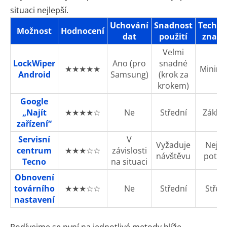
situaci nejlepší.
Uchování
Snadnost
Techni
Možnost
Hodnocení
dat
použití
znalos
Velmi
LockWiper
Ano (pro
snadné
★★★★★
Minimá
Android
Samsung)
(krok za
krokem)
Google
„Najít
★★★★☆
Ne
Střední
Základ
zařízení“
Servisní
V
Vyžaduje
Nejs
centrum
★★★☆☆
závislosti
návštěvu
potře
Tecno
na situaci
Obnovení
továrního
★★★☆☆
Ne
Střední
Střed
nastavení
Podívejme se nyní na jednotlivé metody blíže.