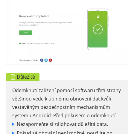
Důležité
Odemknutí zařízení pomocí softwaru třetí strany
většinou vede k úplnému obnovení dat kvůli
vestavěným bezpečnostním mechanismům
systému Android. Před pokusem o odemknutí:
Nezapomeňte si zálohovat důležitá data.
Pokud zálohování není možné, použijte po