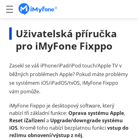
Uživatelská příručka
pro iMyFone Fixppo
Zasekl se váš iPhone/iPad/iPod touch/Apple TV v
běžných problémech Apple? Pokud máte problémy
se systémem iOS/iPadOS/tvOS, iMyFone Fixppo
vám pomůže.
iMyFone Fixppo je desktopový software, který
nabízí tři základní funkce:
Oprava systému Apple
,
Reset iZařízení
a
Upgrade/downgrade systému
iOS
. Kromě toho nabízí bezplatnou funkci
vstup do
režimu obnovení/výstup z něj
.