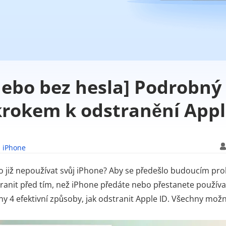
nebo bez hesla] Podrobný
krokem k odstranění Appl
 iPhone
o již nepoužívat svůj iPhone? Aby se předešlo budoucím pr
tranit před tím, než iPhone předáte nebo přestanete používa
 4 efektivní způsoby, jak odstranit Apple ID. Všechny mož