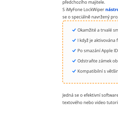
předchozího majitele.
S iMyFone LockWiper
nástr
se o speciálně navržený pr
Okamžité a trvalé s
I když je aktivována
Po smazání Apple ID
Odstraňte zámek ob
Kompatibilní s větši
Jedná se o efektivní softwa
textového nebo video tutoriál