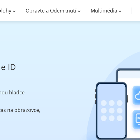
lohy
Opravte a Odemknutí
Multimédia
le ID
hou hladce
čas na obrazovce,