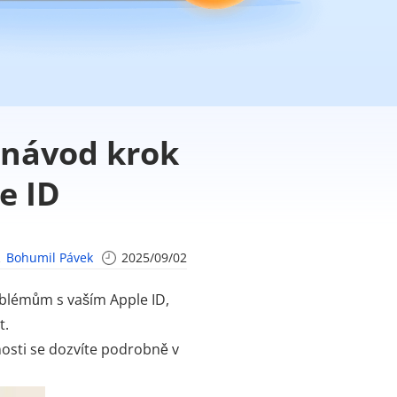
 návod krok
e ID
Bohumil Pávek
2025/09/02
oblémům s vaším Apple ID,
t.
nosti se dozvíte podrobně v