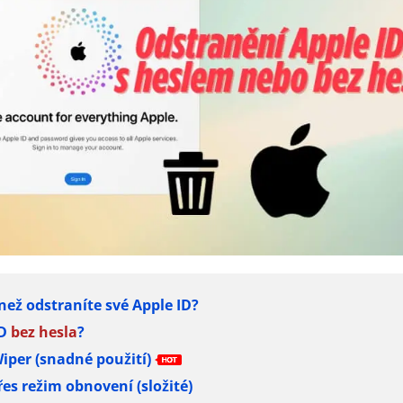
než odstraníte své Apple ID?
ID
bez hesla
?
iper (snadné použití)
es režim obnovení (složité)