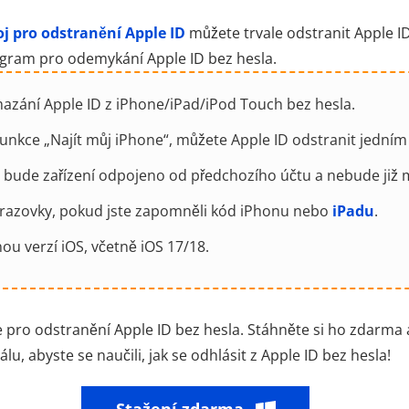
oj pro odstranění Apple ID
můžete trvale odstranit Apple ID
ogram pro odemykání Apple ID bez hesla.
mazání Apple ID z iPhone/iPad/iPod Touch bez hesla.
 funkce „Najít můj iPhone“, můžete Apple ID odstranit jedním
 bude zařízení odpojeno od předchozího účtu a nebude již mo
razovky, pokud jste zapomněli kód iPhonu nebo
iPadu
.
nou verzí iOS, včetně iOS 17/18.
re pro odstranění Apple ID bez hesla. Stáhněte si ho zdarm
u, abyste se naučili, jak se odhlásit z Apple ID bez hesla!
Stažení zdarma