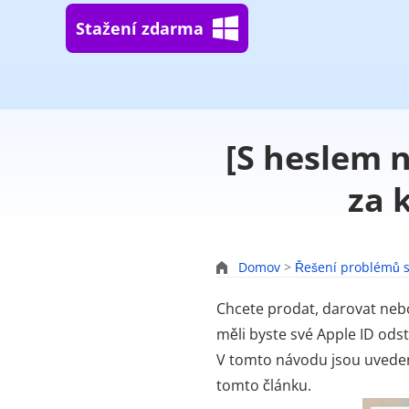
Stažení zdarma
[S heslem 
za 
Domov
>
Řešení problémů s
Chcete prodat, darovat neb
měli byste své Apple ID ods
V tomto návodu jsou uvedeny
tomto článku.