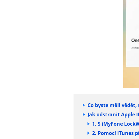
Co byste měli vědět, 
Jak odstranit Apple 
1. S iMyFone LockW
2. Pomocí iTunes př