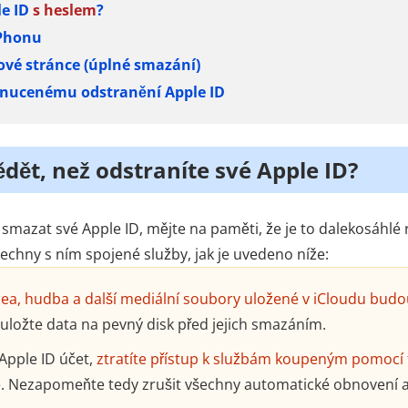
le ID
s heslem
?
iPhonu
bové stránce (úplné smazání)
k nucenému odstranění Apple ID
ědět, než odstraníte své Apple ID?
smazat své Apple ID, mějte na paměti, že je to dalekosáhl
šechny s ním spojené služby, jak je uvedeno níže:
idea, hudba a další mediální soubory uložené v iCloudu bu
 uložte data na pevný disk před jejich smazáním.
Apple ID účet,
ztratíte přístup k službám koupeným pomocí 
ce. Nezapomeňte tedy zrušit všechny automatické obnovení a