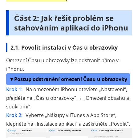
Část 2: Jak řešit problém se
stahováním aplikací do iPhonu
2.1. Povolit instalaci v Čas u obrazovky
Omezení Času u obrazovky lze odstranit přímo v
iPhonu.
▼Postup odstranění omezení Času u obrazovky
Krok 1:
Na omezeném iPhonu otevřete „Nastavení“,
přejděte na „Čas u obrazovky“ → „Omezení obsahu a
soukromí“.
Krok 2:
Vyberte „Nákupy v iTunes a App Store“,
klepněte na „Instalace aplikací“ a zaškrtněte „Povolit“.