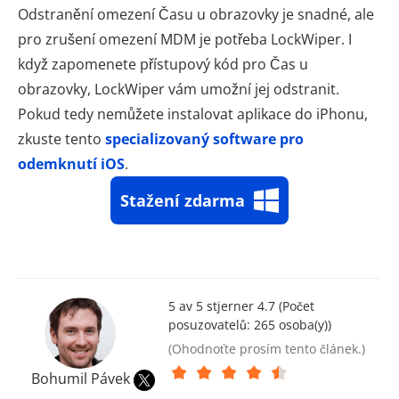
Odstranění omezení Času u obrazovky je snadné, ale
pro zrušení omezení MDM je potřeba LockWiper. I
když zapomenete přístupový kód pro Čas u
obrazovky, LockWiper vám umožní jej odstranit.
Pokud tedy nemůžete instalovat aplikace do iPhonu,
zkuste tento
specializovaný software pro
odemknutí iOS
.
Stažení zdarma
5 av 5 stjerner 4.7 (Počet
posuzovatelů:
265
osoba(y))
(Ohodnoťte prosím tento článek.)
Bohumil Pávek