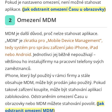
Pokud je nastaveno omezení, není možné stahovat
aplikace.
(
Jak odstranit omezení Času u obrazovky
)
Omezení MDM
2
MDM je další důvod, proč nelze stahovat aplikace.
„MDM“ je
zkratka pro „Mobile Device Management“,
tedy systém pro správu zařízení jako iPhone, iPad
nebo Android.
Jednotlivci jej běžně nepoužívají –
většinou ho instalujífirmy na pracovní telefony svých
zaměstnanců.
iPhone, který byl použitý v rámci firmy a stále
obsahuje MDM, může být prodán jako použitý. Pokud
takové zařízení koupíte, může být stahování aplikací
zablokováno. Odstraněním omezení Času u
obrazovky nebo MDM můžete stahování povolit.
(
Jak
odstranit omezení MDM
)