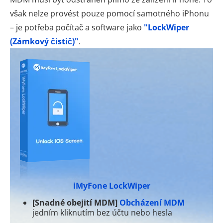
však nelze provést pouze pomocí samotného iPhonu
– je potřeba počítač a software jako
"LockWiper
(Zámkový čistič)"
.
iMyFone LockWiper
[Snadné obejití MDM]
Obcházení MDM
jedním kliknutím bez účtu nebo hesla