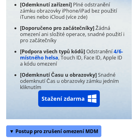
[Odemknutí zařízení]
Plné odstranění
zámku obrazovky iPhone/iPad bez použití
iTunes nebo iCloud (více zde)
[Doporučeno pro začátečníky]
Žádná
omezení ani složité operace, snadné použití i
pro začátečníky
[Podpora všech typů kódů]
Odstranění
4/6-
místného helsa
, Touch ID, Face ID, Apple ID
a kódu omezení
[Odemknutí Času u obrazovky]
Snadné
odemknutí Čas u obrazovky zámku jedním
kliknutím
Stažení zdarma
▼ Postup pro zrušení omezení MDM