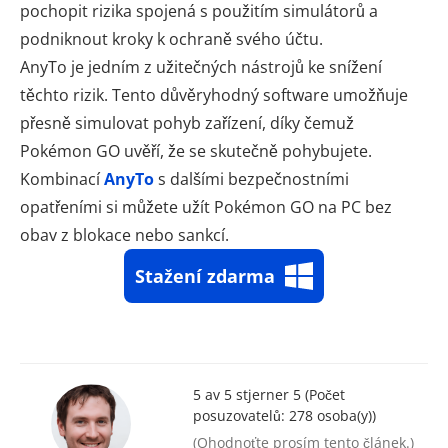
pochopit rizika spojená s použitím simulátorů a
podniknout kroky k ochraně svého účtu.
AnyTo je jedním z užitečných nástrojů ke snížení
těchto rizik. Tento důvěryhodný software umožňuje
přesně simulovat pohyb zařízení, díky čemuž
Pokémon GO uvěří, že se skutečně pohybujete.
Kombinací
AnyTo
s dalšími bezpečnostními
opatřeními si můžete užít Pokémon GO na PC bez
obav z blokace nebo sankcí.
Stažení zdarma
5 av 5 stjerner 5 (Počet
posuzovatelů:
278
osoba(y))
(Ohodnoťte prosím tento článek.)