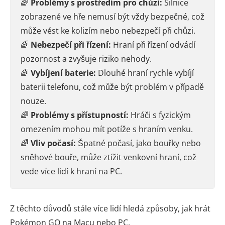
🌈
Problémy s prostředím pro chůzi:
Silnice
zobrazené ve hře nemusí být vždy bezpečné, což
může vést ke kolizím nebo nebezpečí při chůzi.
🌈
Nebezpečí při řízení:
Hraní při řízení odvádí
pozornost a zvyšuje riziko nehody.
🌈
Vybíjení baterie:
Dlouhé hraní rychle vybíjí
baterii telefonu, což může být problém v případě
nouze.
🌈
Problémy s přístupností:
Hráči s fyzickým
omezením mohou mít potíže s hraním venku.
🌈
Vliv počasí:
Špatné počasí, jako bouřky nebo
sněhové bouře, může ztížit venkovní hraní, což
vede více lidí k hraní na PC.
Z těchto důvodů stále více lidí hledá způsoby, jak hrát
Pokémon GO na Macu nebo PC.