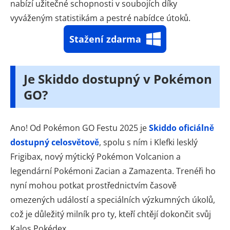
nabízí užitečné schopnosti v soubojích díky
vyváženým statistikám a pestré nabídce útoků.
Stažení zdarma
Je Skiddo dostupný v Pokémon
GO?
Ano! Od Pokémon GO Festu 2025 je
Skiddo oficiálně
dostupný celosvětově
, spolu s ním i Klefki lesklý
Frigibax, nový mýtický Pokémon Volcanion a
legendární Pokémoni Zacian a Zamazenta. Trenéři ho
nyní mohou potkat prostřednictvím časově
omezených událostí a speciálních výzkumných úkolů,
což je důležitý milník pro ty, kteří chtějí dokončit svůj
Kalos Pokédex.