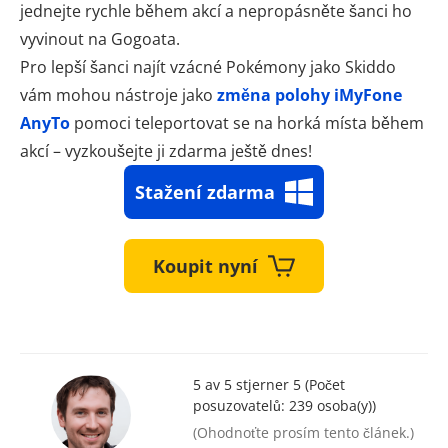
jednejte rychle během akcí a nepropásněte šanci ho
vyvinout na Gogoata.
Pro lepší šanci najít vzácné Pokémony jako Skiddo
vám mohou nástroje jako
změna polohy iMyFone
AnyTo
pomoci teleportovat se na horká místa během
akcí – vyzkoušejte ji zdarma ještě dnes!
Stažení zdarma
Koupit nyní
5 av 5 stjerner 5 (Počet
posuzovatelů:
239
osoba(y))
(Ohodnoťte prosím tento článek.)