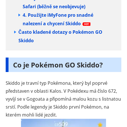
Safari (běžně se neobjevuje)
4. Použijte iMyFone pro snadné
nalezení a chycení Skiddo
Často kladené dotazy o Pokémon GO
Skiddo
Co je Pokémon GO Skiddo?
Skiddo je travní typ Pokémona, který byl poprvé
představen v oblasti Kalos. V Pokédexu má číslo 672,
vyvíjí se v Gogoata a připomíná malou kozu s listnatou
srstí. Podle legendy je Skiddo první Pokémon, na
kterém mohli lidé jezdit.