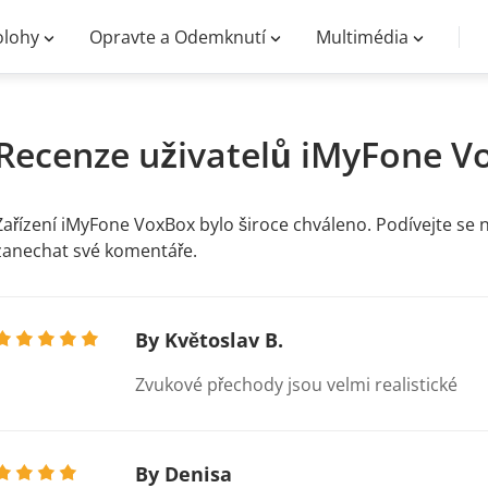
lohy
Opravte a Odemknutí
Multimédia
Recenze uživatelů iMyFone V
Zařízení iMyFone VoxBox bylo široce chváleno. Podívejte se n
zanechat své komentáře.
By Květoslav B.
Zvukové přechody jsou velmi realistické
By Denisa