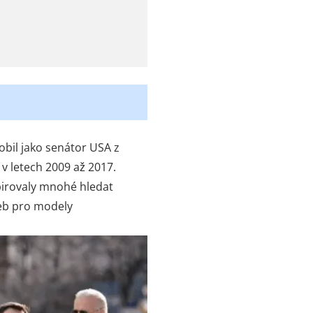
obil jako senátor USA z
v letech 2009 až 2017.
pirovaly mnohé hledat
oleb pro modely