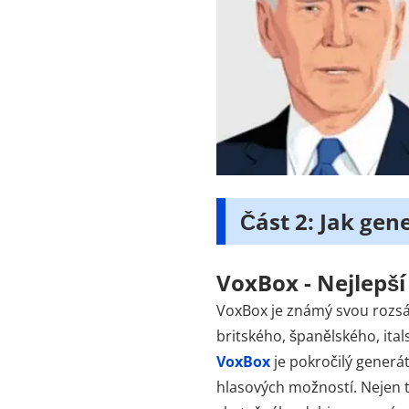
Část 2: Jak gen
VoxBox - Nejlepší
VoxBox je známý svou rozsáh
britského, španělského, ita
VoxBox
je pokročilý generát
hlasových možností. Nejen t