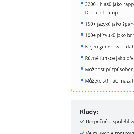
3200+ hlasů jako rapp
Donald Trump.
150+ jazyků jako španě
100+ přízvuků jako bri
Nejen generování dab
Různé funkce jako pře
Možnost přizpůsobení 
Můžete stříhat, mazat
Klady:
Bezpečné a spolehlivé
Velmi rychlé zpracová