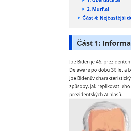
1. Uberduck.ai
2. Murf.ai
Část 4: Nejčastější d
Část 1: Informa
Joe Biden je 46. prezidente
Delaware po dobu 36 let a b
Joe Bidenův charakteristic
způsoby, jak replikovat jeho
prezidentských AI hlasů.