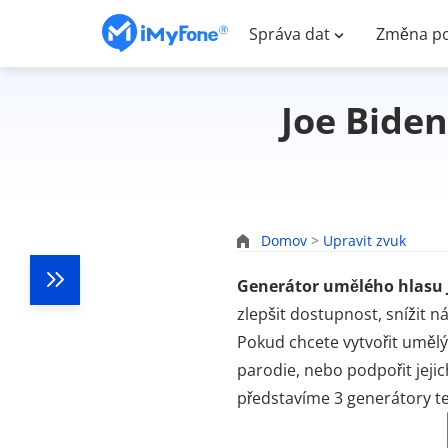
Správa dat
Změna po
Joe Biden
Domov
>
Upravit zvuk
Generátor umělého hlasu 
zlepšit dostupnost, snížit n
Pokud chcete vytvořit umělý
parodie, nebo podpořit jeji
představíme 3 generátory te