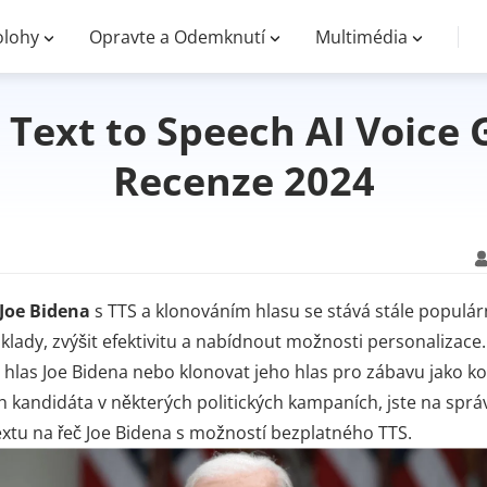
lohy
Opravte a Odemknutí
Multimédia
 Text to Speech AI Voice
Recenze 2024
Joe Bidena
s TTS a klonováním hlasu se stává stále populár
áklady, zvýšit efektivitu a nabídnout možnosti personalizace.
 hlas Joe Bidena nebo klonovat jeho hlas pro zábavu jako k
ch kandidáta v některých politických kampaních, jste na spr
xtu na řeč Joe Bidena s možností bezplatného TTS.