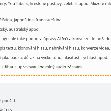
ery, YouTubers, kreslené postavy, celebrit apod. Můžete mlu
lština, japonština, francouzština.
tský, australský apod.
ingu, ale také podpora úpravy AI řeči a konverze do požad
pis textu, klonování hlasu, nahrávání hlasu, konverze videa,
jako pauza, důraz na výšku tónu, hlasitost, rychlost apod.
, stříhat a upravovat libovolný audio záznam.
 použití.
ní TTS.