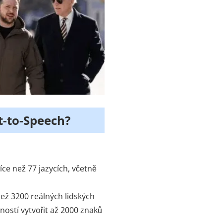
t-to-Speech?
ce než 77 jazycích, včetně
než 3200 reálných lidských
ností vytvořit až 2000 znaků