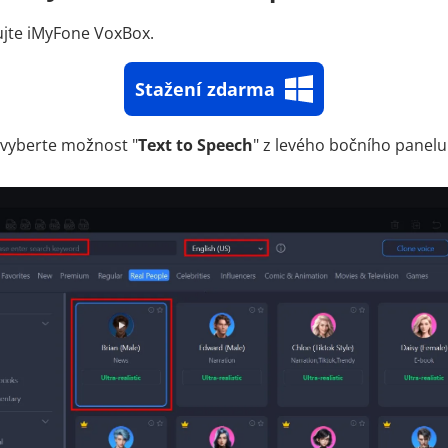
ujte iMyFone VoxBox.
Stažení zdarma
 vyberte možnost "
Text to Speech
" z levého bočního panelu