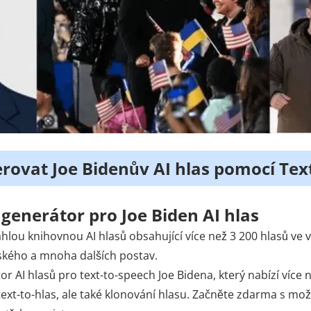
erovat Joe Bidenův AI hlas pomocí Tex
 generátor pro Joe Biden AI hlas
lou knihovnou AI hlasů obsahující více než 3 200 hlasů ve ví
lského a mnoha dalších postav.
or AI hlasů pro text-to-speech Joe Bidena, který nabízí více 
ext-to-hlas, ale také klonování hlasu. Začněte zdarma s mož