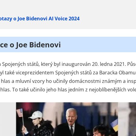
otazy o Joe Bidenovi AI Voice 2024
ce o Joe Bidenovi
m Spojených států, který byl inaugurován 20. ledna 2021. Půs
yl také viceprezidentem Spojených států za Baracka Obamu 
ký hlas a mluvní vzory ho učinily domácnostmi známým a ins
 hlas. To také učinilo jeho hlas jedním z nejoblíbenějších v