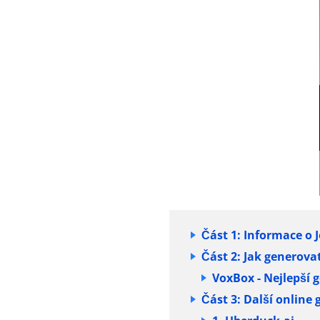
Část 1: Informace o 
Část 2: Jak generova
VoxBox - Nejlepší 
Část 3: Další online 