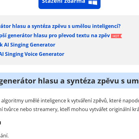
Stažení zdarma
erátor hlasu a syntéza zpěvu s umělou inteligencí?
epší generátor hlasu pro převod textu na zpěv
 k AI Singing Generator
AI Singing Voice Generator
o generátor hlasu a syntéza zpěvu s um
 algoritmy umělé inteligence k vytváření zpěvů, které napodob
í tvůrce nebo streamery, kteří mohou vytvářet originální krá
u
ání.