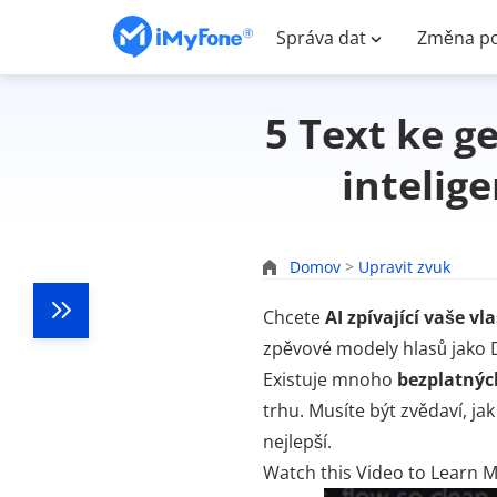
Správa dat
Změna po
5 Text ke g
intelig
Domov
>
Upravit zvuk
Chcete
AI zpívající vaše vl
zpěvové modely hlasů jako 
Existuje mnoho
bezplatnýc
trhu. Musíte být zvědaví, jak
nejlepší.
Watch this Video to Learn 