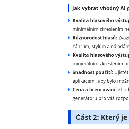
Jak vybrat vhodný AI 
Kvalita hlasového výstu
minimálním zkreslením ne
Různorodost hlasů:
Zvažt
žánrům, stylům a náladám
Kvalita hlasového výstu
minimálním zkreslením ne
Snadnost použití:
Ujistět
aplikacemi, aby bylo mož
Cena a licencování:
Zhodn
generátoru pro váš rozpoč
Část 2: Který j