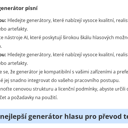
generátor písní
pu:
Hledejte generátory, které nabízejí vysoce kvalitní, reali
bo artefakty.
e nástroje AI, které poskytují širokou škálu hlasových mož
.
pu:
Hledejte generátory, které nabízejí vysoce kvalitní, reali
bo artefakty.
e se, že generátor je kompatibilní s vašimi zařízeními a pr
né jej snadno integrovat do vašeho pracovního postupu.
oťte cenovou strukturu a licenční podmínky, abyste určili d
et a požadavky na použití.
e nejlepší generátor hlasu pro převod 