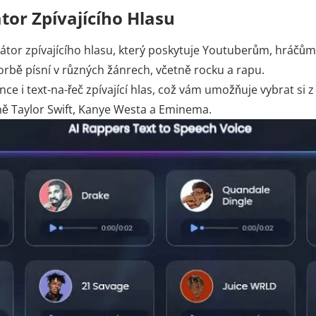
or Zpívajícího Hlasu
rátor zpívajícího hlasu, který poskytuje Youtuberům, hráč
rbě písní v různých žánrech, včetně rocku a rapu.
ce i text-na-řeč zpívající hlas, což vám umožňuje vybrat si 
ě Taylor Swift, Kanye Westa a Eminema.