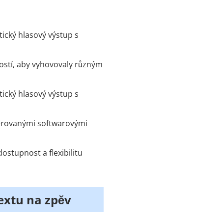
stický hlasový výstup s
ností, aby vyhovovaly různým
stický hlasový výstup s
eferovanými softwarovými
ostupnost a flexibilitu
textu na zpěv