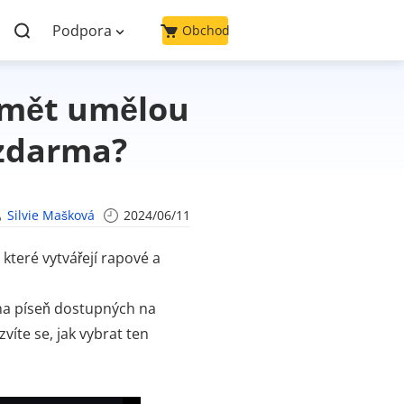
Podpora
Obchod
řimět umělou
 zdarma?
Silvie Mašková
2024/06/11
 které vytvářejí rapové a
na píseň dostupných na
víte se, jak vybrat ten