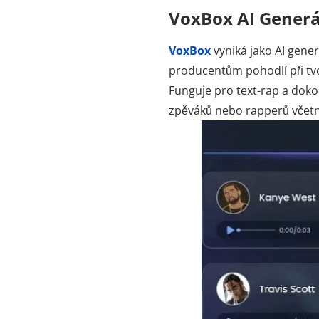
VoxBox AI Generát
VoxBox
vyniká jako AI gene
producentům pohodlí při tvo
Funguje pro text-rap a dokon
zpěváků nebo rapperů včetn