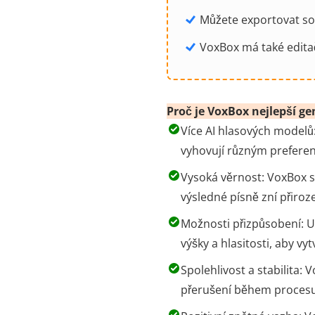
Můžete exportovat so
VoxBox má také editač
Proč je VoxBox nejlepší ge
Více AI hlasových modelů:
vyhovují různým prefere
Vysoká věrnost: VoxBox se
výsledné písně zní přiroz
Možnosti přizpůsobení: U
výšky a hlasitosti, aby vy
Spolehlivost a stabilita: 
přerušení během procesu