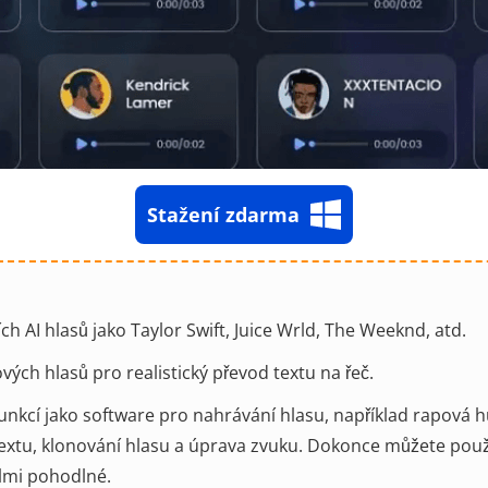
Stažení zdarma
ích AI hlasů jako Taylor Swift, Juice Wrld, The Weeknd, atd.
ých hlasů pro realistický převod textu na řeč.
unkcí jako software pro nahrávání hlasu, například rapová 
textu, klonování hlasu a úprava zvuku. Dokonce můžete použí
velmi pohodlné.