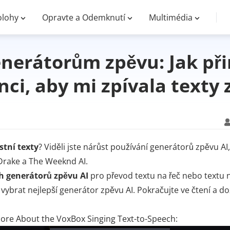
lohy
Opravte a Odemknutí
Multimédia
enerátorům zpěvu: Jak p
enci, aby mi zpívala texty
astní texty
? Viděli jste nárůst používání generátorů zpěvu AI,
Drake a The Weeknd AI.
h generátorů zpěvu AI
pro převod textu na řeč nebo textu 
 vybrat nejlepší generátor zpěvu AI. Pokračujte ve čtení a doz
More About the VoxBox Singing Text-to-Speech: