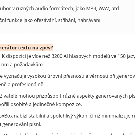
ubor v různých audio formátech, jako MP3, WAV, atd.
ní funkce jako ořezávání, stříhání, nahrávání.
nerátor textu na zpěv?
 K dispozici je více než 3200 AI hlasových modelů ve 150 jazy
ncím a požadavkům.
 vyznačuje vysokou úrovní přesnosti a věrnosti při generován
eně a profesionálně.
živatelé mohou přizpůsobit různé aspekty generovaných pís
tvořili osobité a jedinečné kompozice.
VoxBox nabízí stabilní a spolehlivý výkon, čímž minimalizuje 
 generování písní.