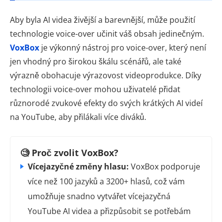
Aby byla AI videa živější a barevnější, může použití
technologie voice-over učinit váš obsah jedinečným.
VoxBox
je výkonný nástroj pro voice-over, který není
jen vhodný pro širokou škálu scénářů, ale také
výrazně obohacuje výrazovost videoprodukce. Díky
technologii voice-over mohou uživatelé přidat
různorodé zvukové efekty do svých krátkých AI videí
na YouTube, aby přilákali více diváků.
🧐 Proč zvolit VoxBox?
Vícejazyčné změny hlasu:
VoxBox podporuje
více než 100 jazyků a 3200+ hlasů, což vám
umožňuje snadno vytvářet vícejazyčná
YouTube AI videa a přizpůsobit se potřebám