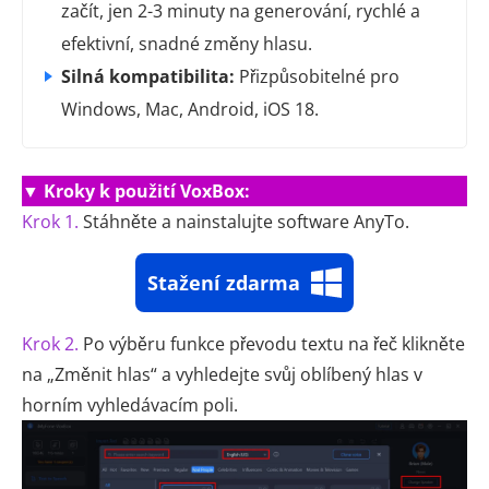
začít, jen 2-3 minuty na generování, rychlé a
efektivní, snadné změny hlasu.
Silná kompatibilita:
Přizpůsobitelné pro
Windows, Mac, Android, iOS 18.
▼ Kroky k použití VoxBox:
Krok 1.
Stáhněte a nainstalujte software AnyTo.
Stažení zdarma
Krok 2.
Po výběru funkce převodu textu na řeč klikněte
na „Změnit hlas“ a vyhledejte svůj oblíbený hlas v
horním vyhledávacím poli.