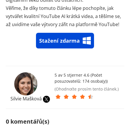
digitálním věku odlišit od ostatních.
Věříme, že díky tomuto článku lépe pochopíte, jak
vytvářet kvalitní YouTube AI krátká videa, a těšíme se,
až uvidíme vaše výtvory zářit na platformě YouTube!
Stažení zdarma
5 av 5 stjerner 4.6 (Počet
posuzovatelů:
174
osoba(y))
(Ohodnoťte prosím tento článek.)
Silvie Mašková
0 komentářů(s)