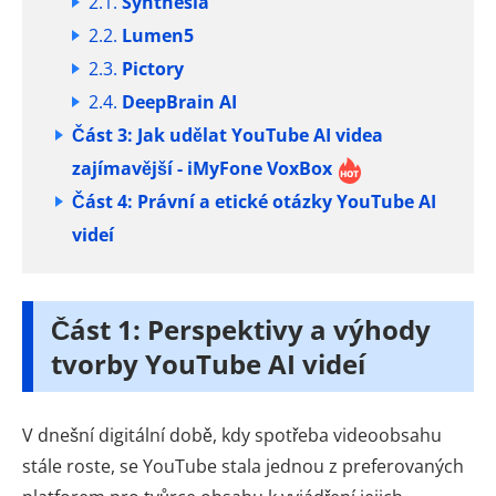
2.1.
Synthesia
2.2.
Lumen5
2.3.
Pictory
2.4.
DeepBrain AI
Část 3: Jak udělat YouTube AI videa
zajímavější - iMyFone VoxBox
Část 4: Právní a etické otázky YouTube AI
videí
Část 1: Perspektivy a výhody
tvorby YouTube AI videí
V dnešní digitální době, kdy spotřeba videoobsahu
stále roste, se YouTube stala jednou z preferovaných