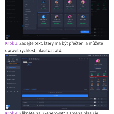
Krok 3.
Zadejte text, který má být přečten, a můžete
upravit rychlost, hlasitost atd.
Krok 4.
Klikněte na „Generovat“ a změna hlasu je