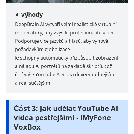
Výhody
🌟
DeepBrain AI vytváří velmi realistické virtuální
moderátory, aby zvýšilo profesionalitu videí.
Podporuje více jazyků a hlasů, aby vyhověl
požadavkům globalizace.
Je schopný automaticky přizpůsobit zobrazení
a náladu AI portrétů na základě skriptů, což
činí vaše YouTube AI videa důvěryhodnějšími
a realističtějšími.
Část 3: Jak udělat YouTube AI
videa pestřejšími - iMyFone
VoxBox