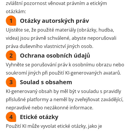
zvláštní pozornost věnovat právním a etickým
otázkám:
1
Otázky autorských práv
Ujistěte se, že použité materiály (obrázky, hudba,
videa) jsou právně schválené, abyste neporušovali
práva duševního vlastnictví jiných osob.
2
Ochrana osobních údajů
Vyhněte se porušování práv k osobnímu obrazu nebo
soukromí jiných při použití KI-generovaných avatarů.
3
Soulad s obsahem
KI-generovaný obsah by měl být v souladu s pravidly
příslušné platformy a neměl by zveřejňovat zavádějící,
nepravdivé nebo nezákonné informace.
4
Etické otázky
Použití KI může vyvolat etické otázky, jako je