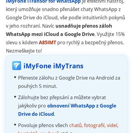
iMyFone iTransor for WhatsApp
je efektivní nástroj,
který umožňuje snadno přenášet chaty WhatsApp z
Google Drive do iCloud, vše podle intuitivních pokynů
v jeho rozhraní. Navíc
usnadňuje přenos záloh
WhatsApp mezi iCloud a Google Drive
. Využijte 15%
slevu s kódem
A85IMT
pro rychlý a bezpečný přenos.
Nezmeškejte to!
iMyFone iMyTrans
Přeneste zálohu z Google Drive na Android za
pouhých 5 minut.
Zálohujte bez přepsání a můžete vybrat
jakýkoliv pro
obnovení WhatsApp z Google
Drive do iCloud
.
Povoluje přenos všech
chatů, fotografií, videí,