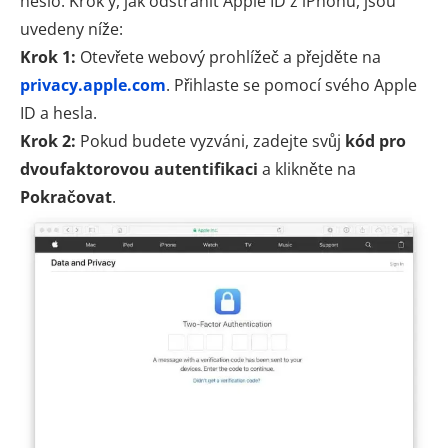
heslo. Krok y, jak odstranit Apple ID z iPhonu, jsou
uvedeny níže:
Krok 1:
Otevřete webový prohlížeč a přejděte na
privacy.apple.com
. Přihlaste se pomocí svého Apple
ID a hesla.
Krok 2:
Pokud budete vyzváni, zadejte svůj
kód pro
dvoufaktorovou autentifikaci
a klikněte na
Pokračovat
.