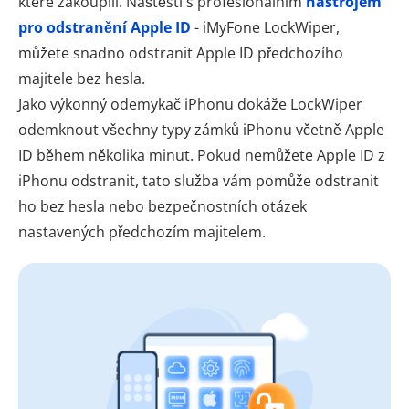
které zakoupili. Naštěstí s profesionálním
nástrojem
pro odstranění Apple ID
- iMyFone LockWiper,
můžete snadno odstranit Apple ID předchozího
majitele bez hesla.
Jako výkonný odemykač iPhonu dokáže LockWiper
odemknout všechny typy zámků iPhonu včetně Apple
ID během několika minut. Pokud nemůžete Apple ID z
iPhonu odstranit, tato služba vám pomůže odstranit
ho bez hesla nebo bezpečnostních otázek
nastavených předchozím majitelem.