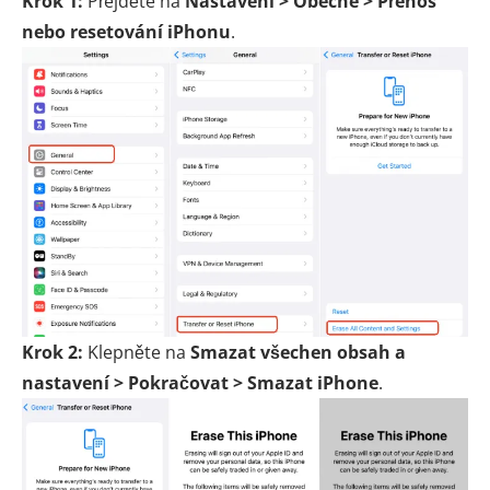
Krok 1:
Přejděte na
Nastavení > Obecné > Přenos
nebo resetování iPhonu
.
Krok 2:
Klepněte na
Smazat všechen obsah a
nastavení > Pokračovat > Smazat iPhone
.